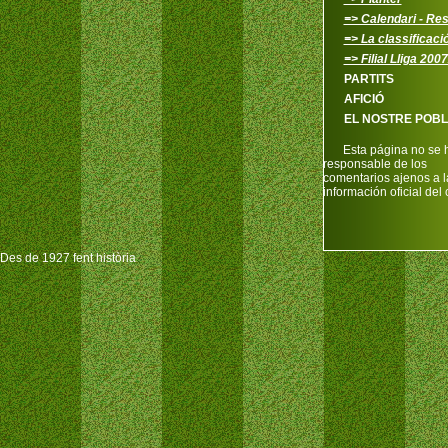
=> Calendari - Res
=> La classificaci
=> Filial Lliga 200
PARTITS
AFICIÓ
EL NOSTRE POB
Esta página no se 
responsable de los
comentarios ajenos a l
información oficial del 
Des de 1927 fent història