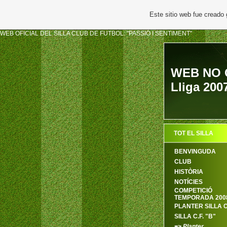
Este sitio web fue creado
WEB OFICIAL DEL SILLA CLUB DE FUTBOL: "PASSIÓ I SENTIMENT"
WEB NO O
Lliga 200
TOT EL SILLA
BENVINGUDA
CLUB
HISTÒRIA
NOTÍCIES
COMPETICIÓ
TEMPORADA 2008
PLANTER SILLA C
SILLA C.F. "B"
=> Planter