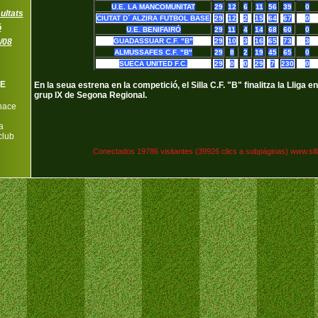
U.E. LA MANCOMUNITAT
29
12
6
11
56
39
0
ultats
CIUTAT D´ ALZIRA FUTBOL BASE
29
12
2
15
64
67
0
ó
U.E. BENIFAIRÓ
29
11
4
14
68
60
0
7/08
GUADASSUAR C.F. "B"
29
10
3
16
65
73
3
ALMUSSAFES C.F. "B"
29
8
2
19
45
65
0
SUECA UNITED F.C.
29
0
0
29
7
230
0
LE
En la seua estrena en la competició, el Silla C.F. "B" finalitza la Lliga en
grup IX de Segona Regional.
hace
a
club
Conectados 19786 visitantes (39926 clics a subpáginas) www.silla