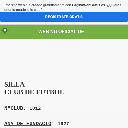
Este sitio web fue creado gratuitamente con
PaginaWebGratis.es
. ¿Quieres
tener tu propio sitio web?
REGÍSTRATE GRATIS
WEB NO OFICIAL DEL SILLA CLUB DE FUTBOL
SILLA
CLUB DE FUTBOL
NºCLUB
:
1012
ANY DE FUNDACIÓ
:
1927