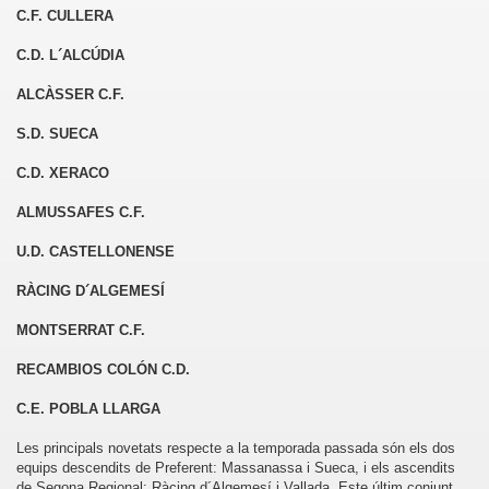
C.F. CULLERA
C.D. L´ALCÚDIA
ALCÀSSER C.F.
S.D. SUECA
C.D. XERACO
ALMUSSAFES C.F.
U.D. CASTELLONENSE
RÀCING D´ALGEMESÍ
MONTSERRAT C.F.
RECAMBIOS COLÓN C.D.
C.E. POBLA LLARGA
Les principals novetats respecte a la temporada passada són els dos
equips descendits de Preferent: Massanassa i Sueca, i els ascendits
de Segona Regional: Ràcing d´Algemesí i Vallada. Este últim conjunt