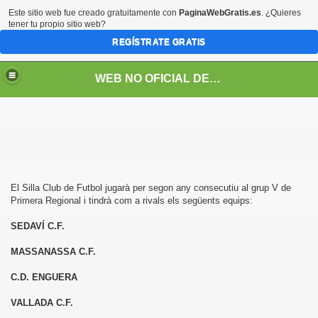
Este sitio web fue creado gratuitamente con
PaginaWebGratis.es
. ¿Quieres
tener tu propio sitio web?
REGÍSTRATE GRATIS
WEB NO OFICIAL DEL SILLA CLUB DE FUTBOL
El Silla Club de Futbol jugarà per segon any consecutiu al grup V de
Primera Regional i tindrà com a rivals els següents equips:
SEDAVÍ C.F.
09
MASSANASSA C.F.
C.D. ENGUERA
VALLADA C.F.